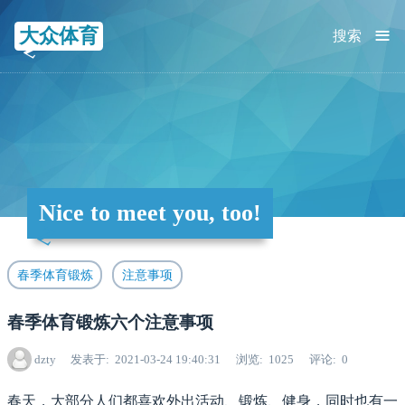
≡
大众体育
搜索
Nice to meet you, too!
春季体育锻炼
注意事项
春季体育锻炼六个注意事项
dzty
发表于
2021-03-24 19:40:31
浏览
1025
评论
0
春天，大部分人们都喜欢外出活动、锻炼、健身，同时也有一