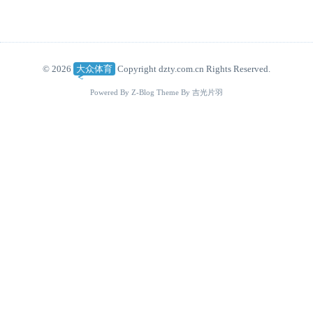
© 2026
大众体育
Copyright dzty.com.cn Rights Reserved.
Powered By
Z-Blog
Theme By
吉光片羽